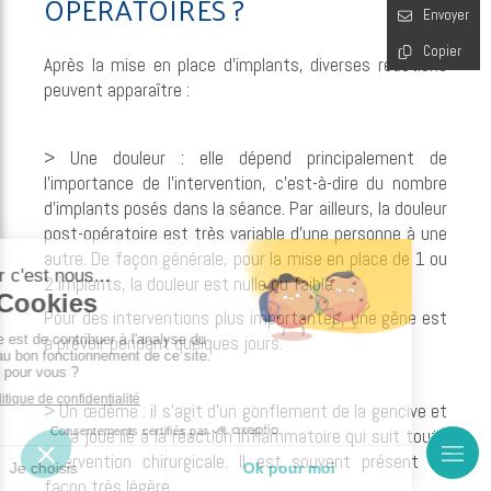
OPÉRATOIRES ?
Envoyer
Copier
Après la mise en place d’implants, diverses réactions
peuvent apparaître :
> Une douleur : elle dépend principalement de
l’importance de l’intervention, c’est-à-dire du nombre
d’implants posés dans la séance. Par ailleurs, la douleur
post-opératoire est très variable d’une personne à une
autre. De façon générale, pour la mise en place de 1 ou
2 implants, la douleur est nulle ou faible.
Pour des interventions plus importantes, une gêne est
à prévoir pendant quelques jours.
> Un œdème : il s’agit d’un gonflement de la gencive et
de la joue lié à la réaction inflammatoire qui suit toute
intervention chirurgicale. Il est souvent présent de
façon très légère.