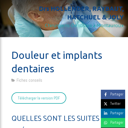
Drs HOLLENDER, RAYBAUT,
HATCHUEL & JOLY
Chirurgiens-Dentistes à Montauroux
Douleur et implants
dentaires
Fiches conseils
Partager
Télécharger la version PDF
Twitter
Partager
QUELLES SONT LES SUITES
Partager