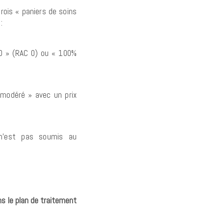
trois « paniers de soins
:
 0 » (RAC 0) ou « 100%
 modéré » avec un prix
n’est pas soumis au
s le plan de traitement