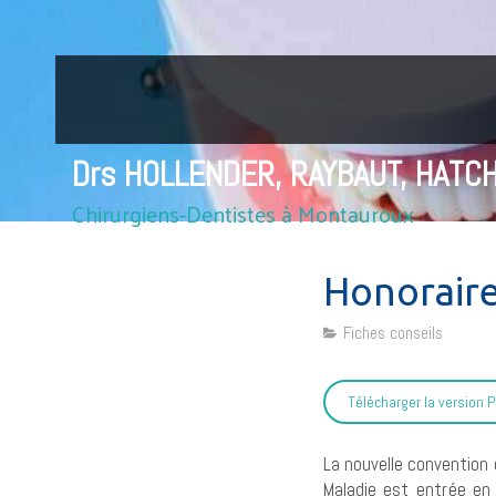
Drs HOLLENDER, RAYBAUT, HATC
Chirurgiens-Dentistes à Montauroux
Honorair
Fiches conseils
Télécharger la version 
La nouvelle convention 
Maladie
est entrée en 