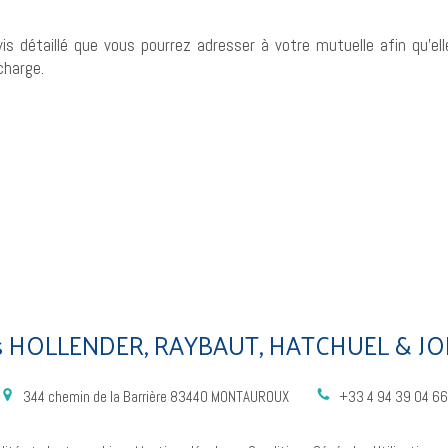
evis détaillé que vous pourrez adresser à votre mutuelle afin qu’el
charge.
s HOLLENDER, RAYBAUT, HATCHUEL & JO
344 chemin de la Barrière
83440
MONTAUROUX
+33 4 94 39 04 66