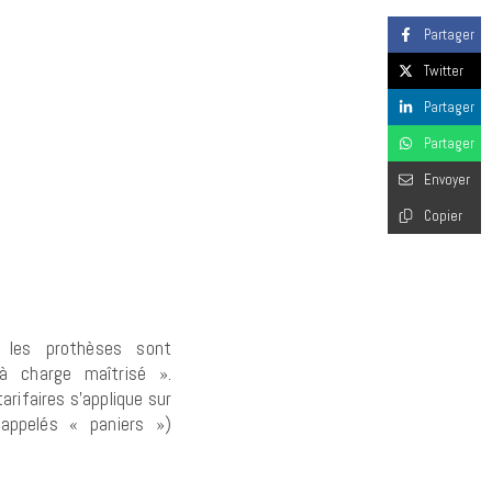
Partager
Twitter
Partager
Partager
Envoyer
Copier
r les prothèses sont
à charge maîtrisé ».
tarifaires s’applique sur
(appelés «
paniers »)