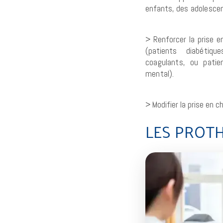
enfants,
des adolescen
> Renforcer la prise e
(patients
diabétiqu
coagulants, ou pati
mental).
> Modifier la prise en 
LES PROT