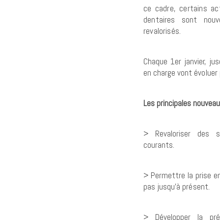
ce cadre, certains a
dentaires sont nou
revalorisés.
Chaque 1er janvier, jus
en charge vont
évoluer
Les principales nouveau
> Revaloriser des s
courants.
> Permettre la prise en
pas jusqu’à
présent.
> Développer la pré