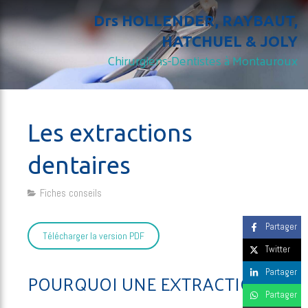
Drs HOLLENDER, RAYBAUT,
HATCHUEL & JOLY
Chirurgiens-Dentistes à Montauroux
Les extractions
dentaires
Fiches conseils
Partager
Télécharger la version PDF
Twitter
Partager
POURQUOI UNE EXTRACTION
Partager