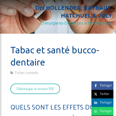
Drs HOLLENDER, RAYBAUT,
HATCHUEL & JOLY
Chirurgiens-Dentistes à Montauroux
Tabac et santé bucco-
dentaire
Fiches conseils
Partager
Télécharger la version PDF
Twitter
Partager
QUELS SONT LES EFFETS DU
Partager