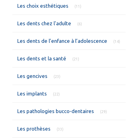
Articles Count
Les choix esthétiques
(11)
Articles Count
Les dents chez l'adulte
(6)
Articles C
Les dents de l’enfance à l’adolescence
(14)
Articles Count
Les dents et la santé
(21)
Articles Count
Les gencives
(23)
Articles Count
Les implants
(22)
Articles Count
Les pathologies bucco-dentaires
(29)
Articles Count
Les prothèses
(33)