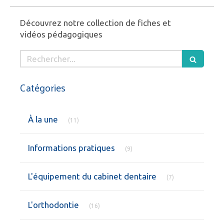
Découvrez notre collection de fiches et
vidéos pédagogiques
Rechercher
Catégories
Articles Count
À la une
(11)
Articles Count
Informations pratiques
(9)
Articles Count
L'équipement du cabinet dentaire
(7)
Articles Count
L'orthodontie
(16)