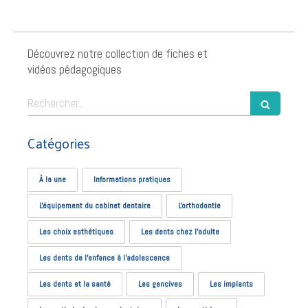
Découvrez notre collection de fiches et
vidéos pédagogiques
Rechercher
Catégories
À la une
Informations pratiques
L'équipement du cabinet dentaire
L'orthodontie
Les choix esthétiques
Les dents chez l'adulte
Les dents de l’enfance à l’adolescence
Les dents et la santé
Les gencives
Les implants