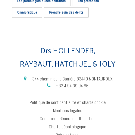
Les pathologies bucco-dentaires
Les prothèses
Omnipratique
Prendre soin des dents
Drs HOLLENDER,
RAYBAUT, HATCHUEL & JOLY
344 chemin de la Barrière
83440
MONTAUROUX
+33 4 94 39 04 66
Politique de confidentialité et charte cookie
Mentions légales
Conditions Générales Utilisation
Charte déontologique
Ordre national