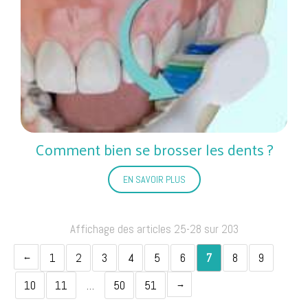
Comment bien se brosser les dents ?
EN SAVOIR PLUS
Affichage des articles 25-28 sur 203
1
2
3
4
5
6
7
8
9
10
11
…
50
51