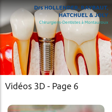
Drs HOLLENDER, RAYBAUT,
HATCHUEL & JOLY
Chirurgiens-Dentistes à Montauroux
Vidéos 3D - Page 6